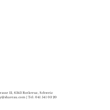
rasse 12, 6343 Rotkreuz, Schweiz
y@shareau.com
| Tel: 041 541 03 20