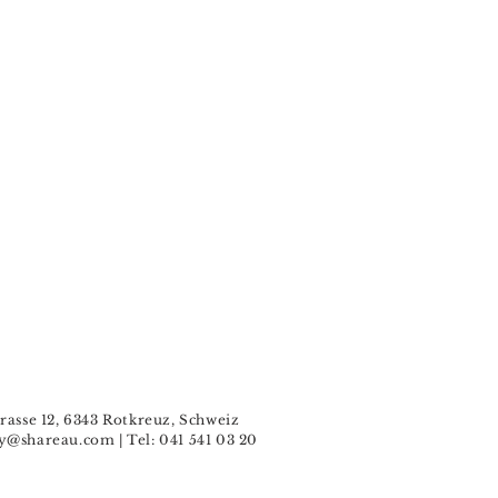
rasse 12, 6343 Rotkreuz, Schweiz
y@shareau.com
| Tel: 041 541 03 20